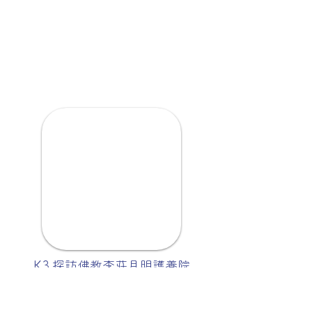
K3 探訪佛教李莊月明護養院