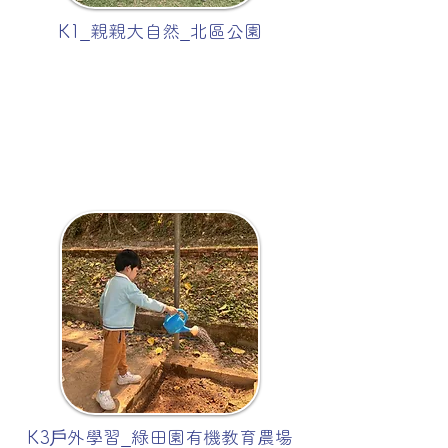
K1_親親大自然_北區公園
K3戶外學習_綠田園有機教育農場