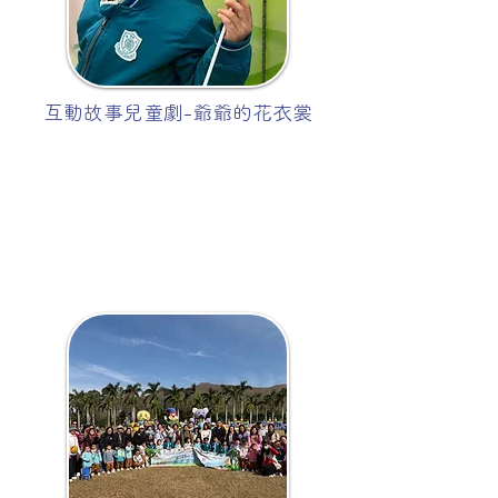
互動故事兒童劇-爺爺的花衣裳