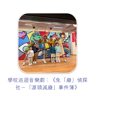
學校巡迴音樂劇：《免「廢」偵探
社－「源頭減廢」事件簿》