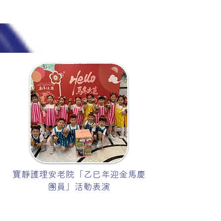
寶靜護理安老院「乙巳年迎金馬慶
團員」活動表演