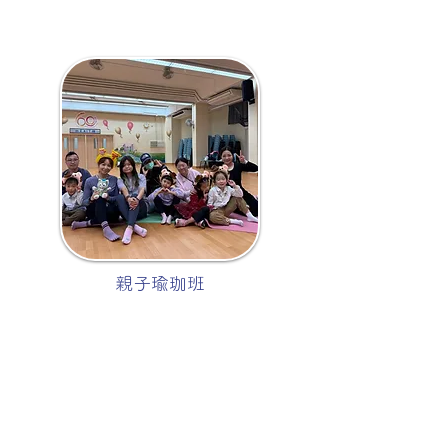
親子瑜珈班