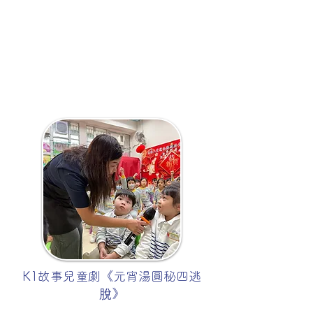
K1故事兒童劇《元宵湯圓秘四逃
脫》