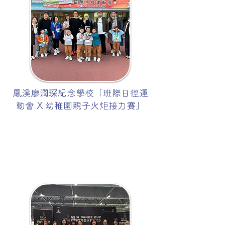
鳳溪廖潤琛紀念學校「班際日徑運
動會 X 幼稚園親子火炬接力賽」