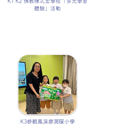
K1 K2 佛教陳式宏學校「多元學習
體驗」活動
K3參觀鳳溪廖潤琛小學