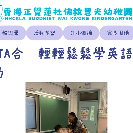
教與學
活動花絮
升小銜接
家長園地
PTA合辦輕輕鬆鬆學英
動