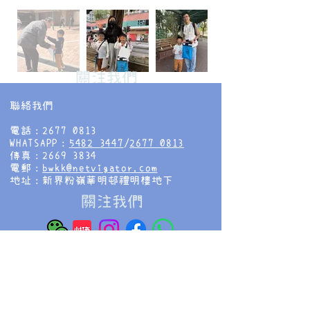
​關注我們
聯絡我們
電話：2677 0813
WHATSAPP：
5482 3447
/
2677 0813
傳真：2669 3834
電郵：
bwkk@netvigator.com
地址：新界粉嶺華明邨禮明樓地下
​關注我們
香海正覺蓮社佛教慧光幼稚園
HHCKLA BUDDHIST WAI KWONG
KINDERGARTEN