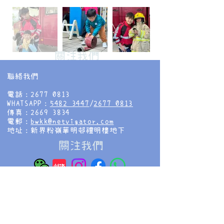
​關注我們
聯絡我們
電話：2677 0813
WHATSAPP：
5482 3447
/
2677 0813
傳真：2669 3834
電郵：
bwkk@netvigator.com
地址：新界粉嶺華明邨禮明樓地下
​關注我們
香海正覺蓮社佛教慧光幼稚園
HHCKLA BUDDHIST WAI KWONG
KINDERGARTEN