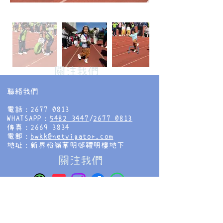
​關注我們
聯絡我們
電話：2677 0813
WHATSAPP：
5482 3447
/
2677 0813
傳真：2669 3834
電郵：
bwkk@netvigator.com
地址：新界粉嶺華明邨禮明樓地下
​關注我們
香海正覺蓮社佛教慧光幼稚園
HHCKLA BUDDHIST WAI KWONG