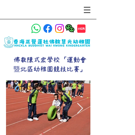
佛教陳式宏學校「運動會
暨北區幼稚園競技比賽」