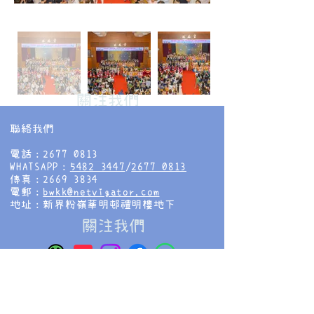
​關注我們
聯絡我們
電話：2677 0813
WHATSAPP：
5482 3447
/
2677 0813
傳真：2669 3834
電郵：
bwkk@netvigator.com
地址：新界粉嶺華明邨禮明樓地下
​關注我們
香海正覺蓮社佛教慧光幼稚園
HHCKLA BUDDHIST WAI KWONG