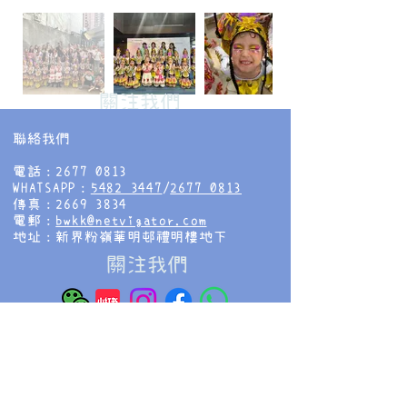
​關注我們
聯絡我們
電話：2677 0813
WHATSAPP：
5482 3447
/
2677 0813
傳真：2669 3834
電郵：
bwkk@netvigator.com
地址：新界粉嶺華明邨禮明樓地下
​關注我們
香海正覺蓮社佛教慧光幼稚園
HHCKLA BUDDHIST WAI KWONG
KINDERGARTEN