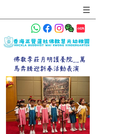
佛教李莊月明護養院__萬
馬奔騰迎新春活動表演