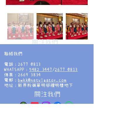
​關注我們
聯絡我們
電話：2677 0813
WHATSAPP：
5482 3447
/
2677 0813
傳真：2669 3834
電郵：
bwkk@netvigator.com
地址：新界粉嶺華明邨禮明樓地下
​關注我們
香海正覺蓮社佛教慧光幼稚園
HHCKLA BUDDHIST WAI KWONG