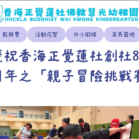
教與學
活動花絮
升小銜接
家長園地
慶祝香海正覺蓮社創社8
周年之「親子冒險挑戰
」