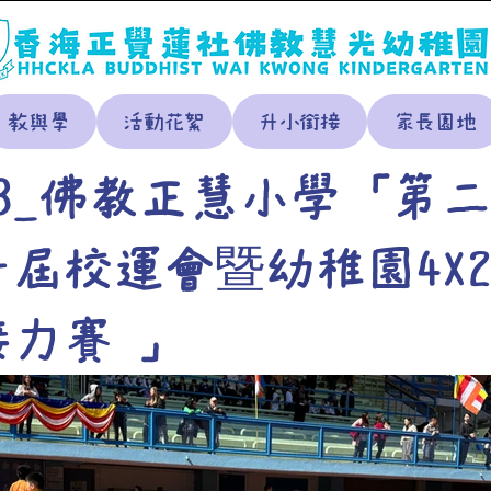
教與學
活動花絮
升小銜接
家長園地
K3_佛教正慧小學「第
一屆校運會暨幼稚園4X2
接力賽 」