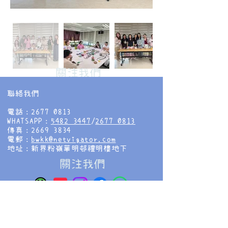
​關注我們
聯絡我們
電話：2677 0813
WHATSAPP：
5482 3447
/
2677 0813
傳真：2669 3834
電郵：
bwkk@netvigator.com
地址：新界粉嶺華明邨禮明樓地下
​關注我們
香海正覺蓮社佛教慧光幼稚園
HHCKLA BUDDHIST WAI KWONG