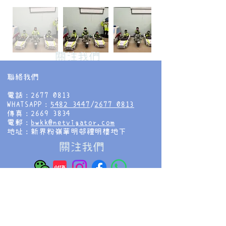
​關注我們
聯絡我們
電話：2677 0813
WHATSAPP：
5482 3447
/
2677 0813
傳真：2669 3834
電郵：
bwkk@netvigator.com
地址：新界粉嶺華明邨禮明樓地下
​關注我們
香海正覺蓮社佛教慧光幼稚園
HHCKLA BUDDHIST WAI KWONG
KINDERGARTEN