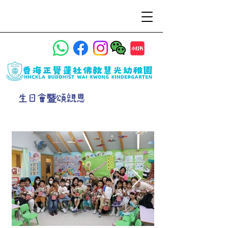
生日會暨頌親恩