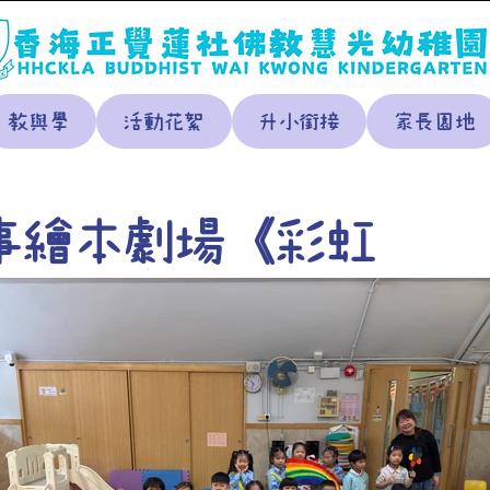
教與學
活動花絮
升小銜接
家長園地
事繪本劇場《彩虹
 》