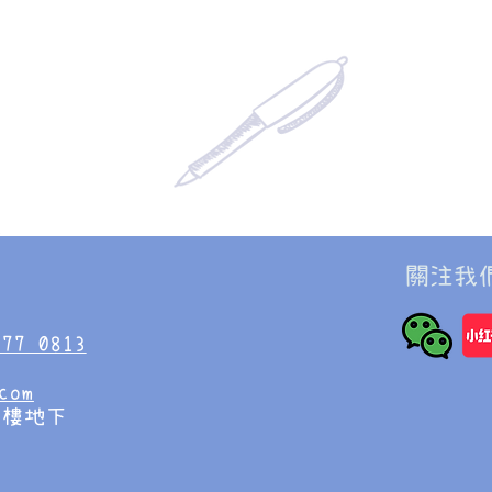
​關注我
677 0813
com
明樓地下